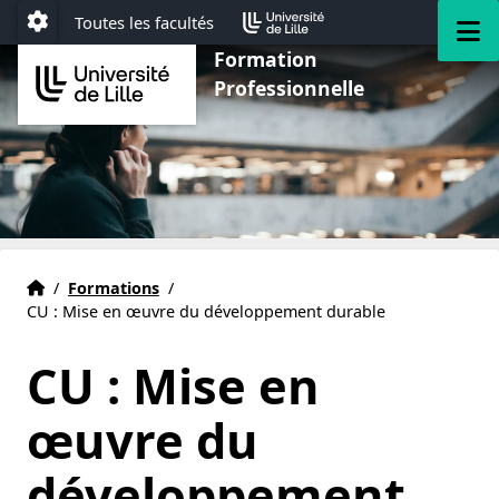
Aller au menu
Aller au contenu
Aller au pied de page
M
Toutes les facultés
Paramétrage
Formation
Professionnelle
Accueil
Accueil
/
Formations
/
CU : Mise en œuvre du développement durable
CU : Mise en
œuvre du
développement