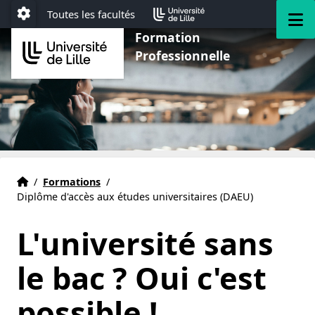
Aller au menu
Aller au contenu
Aller au pied de page
M
Toutes les facultés
Paramétrage
Formation
Professionnelle
Accueil
Accueil
/
Formations
/
Diplôme d'accès aux études universitaires (DAEU)
L'université sans
le bac ? Oui c'est
possible !