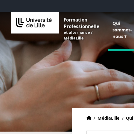
Aller au menu
Aller au contenu
Aller au pied de page
Ouvrir le 
Formation
Qui
Professionnelle
sommes-
et alternance /
nous ?
MédiaLille
Accueil
Accueil
/
MédiaLille
/
Qui