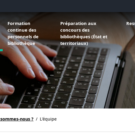
sous menu de Qui sommes-nous ?
Ouvrir le sous menu de Formation continue des personnel
Ouvrir le sous menu de Préparation
Ouvri
Formation
Préparation aux
Res
continue des
concours des
personnels de
bibliothèques (État et
bibliothèque
territoriaux)
 sommes-nous ?
/
L'équipe