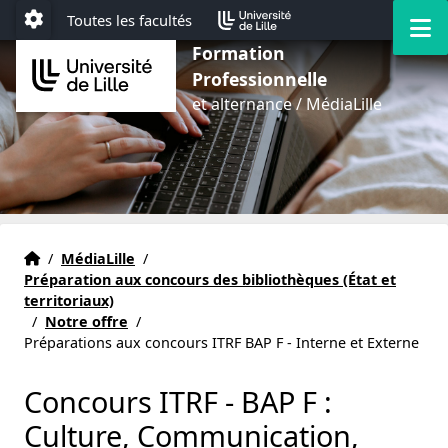
Aller au menu
Aller au contenu
Aller au pied de page
M
Toutes les facultés
Paramétrage
Formation
Professionnelle
et alternance / MédiaLille
onnels de bibliothèque
Accueil
Accueil
/
MédiaLille
/
Préparation aux concours des bibliothèques (État et
territoriaux)
/
Notre offre
/
Préparations aux concours ITRF BAP F - Interne et Externe
Concours ITRF - BAP F :
Culture, Communication,